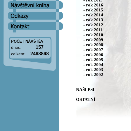
- rok 2016
- rok 2015
- rok 2014
- rok 2013
- rok 2012
- rok 2011
- rok 2010
- rok 2009
POČET NÁVŠTĚV
- rok 2008
157
dnes:
- rok 2007
2468868
celkem:
- rok 2006
- rok 2005
- rok 2004
- rok 2003
- rok 2002
NAŠI PSI
OSTATNÍ