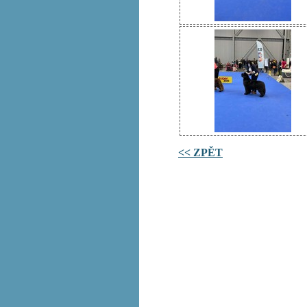
<< ZPĚT