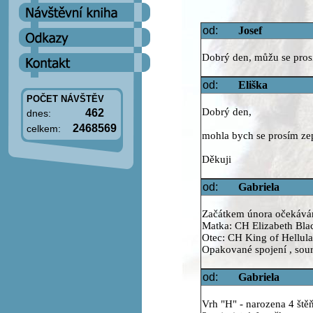
od:
Josef
Dobrý den, můžu se prosí
od:
Eliška
POČET NÁVŠTĚV
Dobrý den,
462
dnes:
2468569
celkem:
mohla bych se prosím zept
Děkuji
od:
Gabriela
Začátkem února očekávám
Matka: CH Elizabeth Blac
Otec: CH King of Hellula
Opakované spojení , sou
od:
Gabriela
Vrh "H" - narozena 4 ště