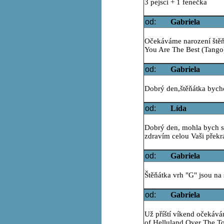
3 pejsci + 1 fenečka
od:
Gabriela
Očekáváme narození štěňá
You Are The Best (Tango)
od:
Gabriela
Dobrý den,štěňátka bycho
od:
Lída
Dobrý den, mohla bych se
zdravím celou Vaši překr
od:
Gabriela
Štěňátka vrh "G" jsou na s
od:
Gabriela
Už příští víkend očekává
of Helluland Over The To