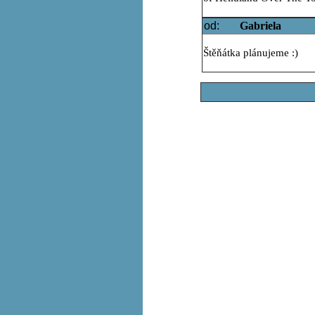
od:
Gabriela
Štěňátka plánujeme :)