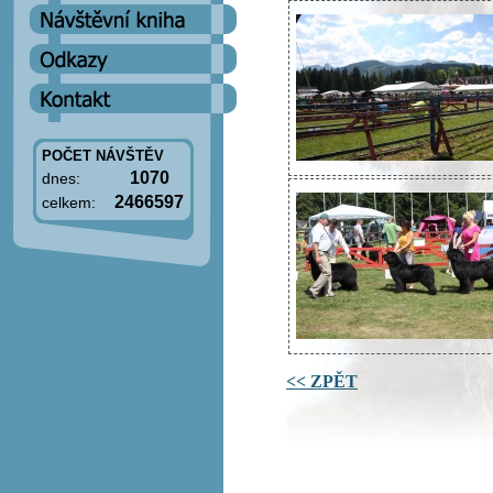
POČET NÁVŠTĚV
1070
dnes:
2466597
celkem:
<< ZPĚT