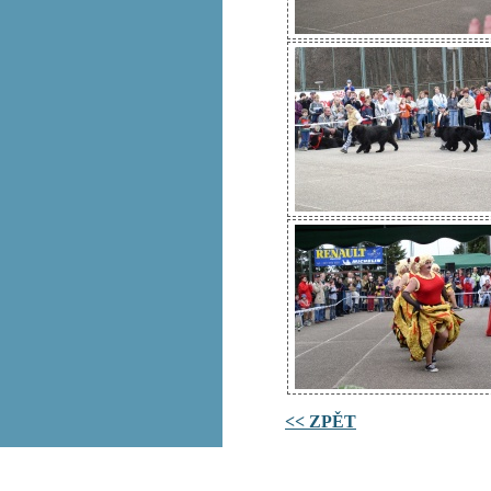
<< ZPĚT