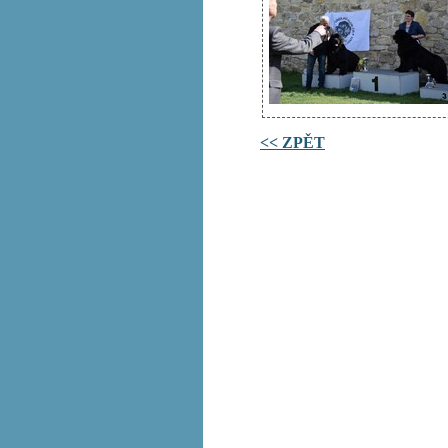
<< ZPĚT