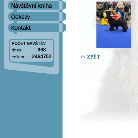
POČET NÁVŠTĚV
968
dnes:
2464752
<< ZPĚT
celkem: