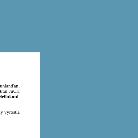
funlanďan,
titul JuCH
Helluland
.
ky vyrostla