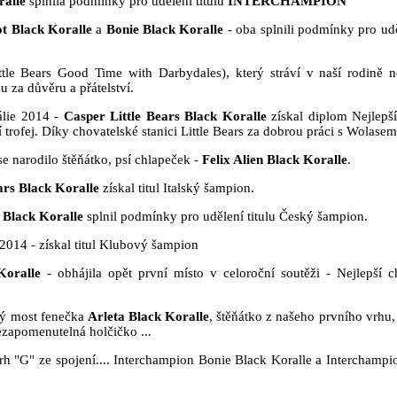
ralle
splnila podmínky pro udělení titulu
INTERCHAMPION
t Black Koralle
a
Bonie Black Koralle
- oba splnili podmínky pro udě
tle Bears Good Time with Darbydales), který stráví v naší rodině n
 za důvěru a přátelství.
tálie 2014 -
Casper Little Bears Black Koralle
získal diplom Nejlepší
 trofej. Díky chovatelské stanici Little Bears za dobrou práci s Wolasem
se narodilo štěňátko, psí chlapeček -
Felix Alien Black Koralle
.
ars Black Koralle
získal titul Italský šampion.
 Black Koralle
splnil podmínky pro udělení titulu Český šampion.
2014 - získal titul Klubový šampion
Koralle
- obhájila opět první místo v celoroční soutěži - Nejlepší c
vý most fenečka
Arleta Black Koralle
, štěňátko z našeho prvního vrhu,
 nezapomenutelná holčičko ...
rh "G" ze spojení.... Interchampion Bonie Black Koralle a Interchampi