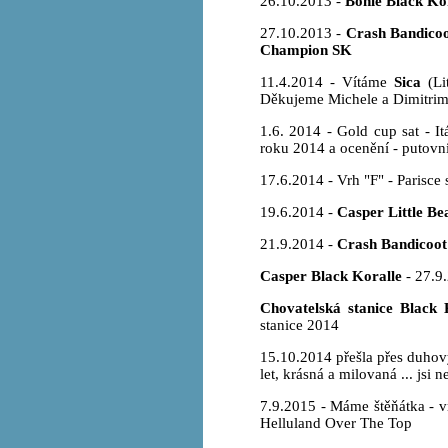
26.10.2013 -
Bonie Black Ko
27.10.2013 -
Crash Bandicoo
Champion SK
11.4.2014 - Vítáme
Sica
(Lit
Děkujeme Michele a Dimitrimu
1.6. 2014 - Gold cup sat - I
roku 2014 a ocenění - putovní
17.6.2014 - Vrh "F" - Parisce 
19.6.2014 -
Casper Little Be
21.9.2014 -
Crash Bandicoot
Casper Black Koralle
- 27.9.
Chovatelská stanice Black 
stanice 2014
15.10.2014 přešla přes duho
let, krásná a milovaná ... jsi
7.9.2015 - Máme štěňátka - v
Helluland Over The Top