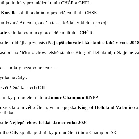
nil podmínky pro udělení titulu CHČR a CHPL
 Koralle
splnil podmínky pro udělení titulu CHSK
milovaná Anienka, odešla tak jak žila , v klidu a pokoji.
Gate
splnila podmínky pro udělení titulu JCHČR
alle - obhájila prvenství
Nejlepší chovatelská stanice také v roce 201
rásnou holčičku z chovatelské stanice King of Helluland, děkujeme za
ska ... nikdy nezapomeneme ...
ynka navždy ...
 svět štěňátka -
vrh CH
mínky pro udělení titulu
Junior Champion KNFP
rozrostla o nového člena, vítáme pejska
King of Helluland Valentino
a
entinka.
ralle
Nejlepší chovatelská stanice roku 2020
 the City
splnila podmínky pro udělení titulu Champion SK