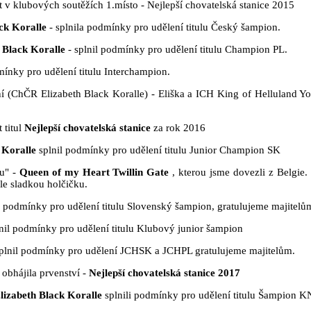
t v klubových soutěžích 1.místo - Nejlepší chovatelská stanice 2015
ck Koralle
- splnila podmínky pro udělení titulu Český šampion.
 Black Koralle
- splnil podmínky pro udělení titulu Champion PL.
ínky pro udělení titulu Interchampion.
í (ChČR Elizabeth Black Koralle) - Eliška a ICH King of Helluland Y
 titul
Nejlepší chovatelská stanice
za rok 2016
 Koralle
splnil podmínky pro udělení titulu Junior Champion SK
u" -
Queen of my Heart Twillin Gate
, kterou jsme dovezli z Belgie
hle sladkou holčičku.
a podmínky pro udělení titulu Slovenský šampion, gratulujeme majitelů
nil podmínky pro udělení titulu Klubový junior šampion
plnil podmínky pro udělení JCHSK a JCHPL gratulujeme majitelům.
 obhájila prvenství -
Nejlepší chovatelská stanice 2017
lizabeth Black Koralle
splnili podmínky pro udělení titulu Šampion 