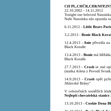
CH PL,CHČR,CHKNFP,IN
22.10.2002 - 14.11.2012
Tonight our beloved Nausinka l
Naše Nausinka nás opustila navž
6.11.2012 -
Little Bears Pari
3.2.2013 -
Bonie Black Koral
12.4.2013 -
Anie
přivedla na 
Black Koralle
13.4.2013 -
Bonie
má štěňátka
Black Koralle
27.7.2013 -
Crash
se stal op
(matka Arleta z Povodí Svratk
14.9.2013 -
Crash
opět pyšný
Jihlavské Brány"
V celoročních soutěžích klu
Nejlepší chovatelská stanice
13.10.2013 -
Cookie Dona Bl