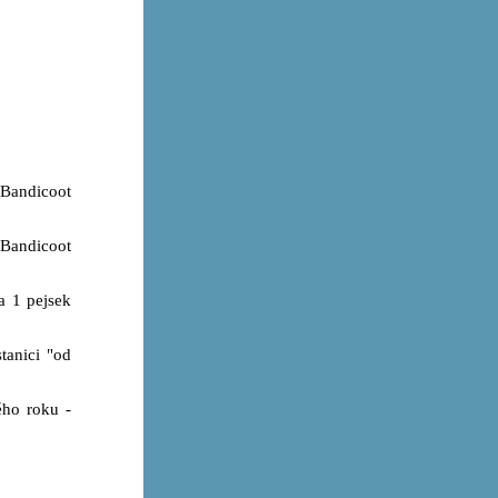
 Bandicoot
h Bandicoot
a 1 pejsek
tanici "od
ého roku -