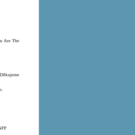
ou Are The
. Děkujeme
m.
KNFP