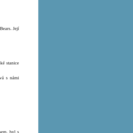
Bears. Její
ské stanice
vá s námi
em, byl s