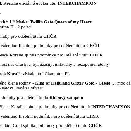
k Koralle
oficiálně udělen titul
INTERCHAMPION
.
vrh “ I “
Matka:
Twillin Gate Queen of my Heart
ntino II
- 2 pejsci
ínky pro udělení titulu
CHČR
Valentino II splnil podmínky pro udělení titulu
CHČR
lack Koralle splnila podmínky pro udělení titulu
CHČR
most náš Crash … byl úžasný, milovaný a nezapomenutelný
ack Koralle
získala titul Champion PL
vého člena rodiny -
King of Helluland Glitter Gold - Gisele
… moc dě
Vladovi , také za důvěru
odmínky pro udělení titulů
Klubový šampion
Black Koralle splnila podmínky pro udělení titulů
INTERCHAMPION
Valentino II splnil podmínky pro udělení titulu
CHSK
Glitter Gold splnila podmínky pro udělení titulu
CHČK