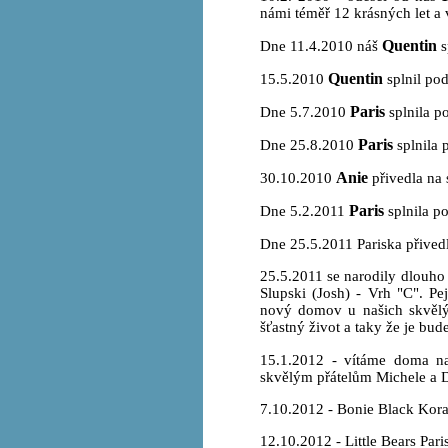
námi téměř 12 krásných let a
Quentin
Dne 11.4.2010 náš
s
Quentin
15.5.2010
splnil pod
Paris
Dne 5.7.2010
splnila p
Paris
Dne 25.8.2010
splnila 
Anie
30.10.2010
přivedla na 
Paris
Dne 5.2.2011
splnila p
Dne 25.5.2011 Pariska přivedla 
25.5.2011 se narodily dlouho 
Slupski (Josh) - Vrh "C". P
nový domov u našich skvělýc
šťastný život a taky že je bud
15.1.2012 - vítáme doma n
skvělým přátelům Michele a 
7.10.2012 - Bonie Black Koral
12.10.2012 - Little Bears Par