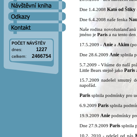
Kató od Štiky
Dne 1.4.2008
Nau
Dne 6.4.2008 naše fenka
Naše rodina novofunlanďanů se 
jméno je
Paris
a na tento den
POČET NÁVŠTĚV
Anie
Akim
17.5.2009 -
a
(pot
1227
dnes:
Anie
Dne 28.6.2009
splnila 
2466754
celkem:
5.7.2009 - Vítáme do naší ps
Paris
Little Bears stejně jako
a
15.7.2009 nadešel smutný d
napořád.
Paris
splnila podmínky pro ud
Paris
6.9.2009
splnila podmín
Anie
19.9.2009
podmínky pro
Paris
Dne 27.9.2009
splnila 
10.2. 2010 - odešel od nás