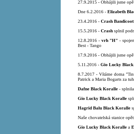
27.9.2015 - Obhájili jsme opě
Dne 6.2.2016 -
Elizabeth Bla
23.4.2016 -
Crash Bandicoot
15.5.2016 -
Crash
splnil podm
12.8.2016 -
vrh "H"
- spojen
Best - Tango
17.9.2016 - Obhájili jsme opět
5.11.2016 -
Gio Lucky Black
8.7.2017 - Vítáme doma "Tin
Patrick a Maria Bogarts za tu
Dafne Black Koralle
- splnil
Gio Lucky Black Koralle
spl
Hagrid Balu Black Koralle
s
Naše chovatelská stanice opět
Gio Lucky Black Koralle
a
E