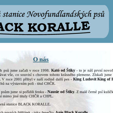
O nás
Kató od Štiky
 psů jsme začali v roce 1998.
- to je náš první novo
ávat vše, co souvisí s chovem tohoto krásného plemene. Získali jsme 
King Ludovít King of 
V roce 2001 přibyl v naší rodině další pes -
hů na výstavním poli - titul CHČR.
Nausie od Štiky
psům jsme si pořídili fenku -
. Z malé černé psí kulič
šní mimo jiné tituly CHČR a CHPL.
ovná stanice BLACK KORALLE.
Anie Black Koralle
ch prvních štěňátek - taky fenečky
.