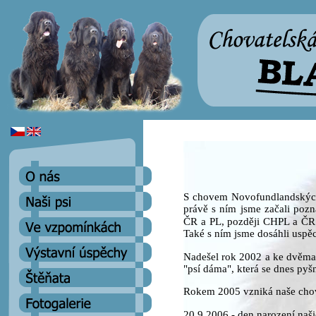
S chovem Novofundlandských
právě s ním jsme začali pozn
ČR a PL, později CHPL a ČR. 
Také s ním jsme dosáhli uspěc
Nadešel rok 2002 a ke dvěma 
"psí dáma", která se dnes py
Rokem 2005 vzniká naše ch
20.9.2006 - den narození naši