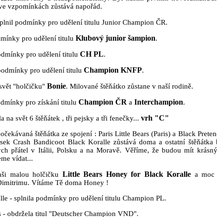
 ve vzpomínkách zůstává napořád.
plnil podmínky pro udělení titulu Junior Champion ČR.
Klubový junior šampion
mínky pro udělení titulu
.
CH PL
odmínky pro udělení titulu
.
Champion KNFP
podmínky pro udělení titulu
.
Bonie
svět "holčičku"
. Milované štěňátko zůstane v naší rodině.
Champion ČR
Interchampion
odmínky pro získání titulu
a
.
vrh "C"
na svět 6 štěňátek , tři pejsky a tři fenečky...
očekávaná štěňátka ze spojení : Paris Little Bears (Paris) a Black Pret
ejsek Crash Bandicoot Black Koralle zůstává doma a ostatní štěňátka
h přátel v Itálii, Polsku a na Moravě. Věříme, že budou mít krás
eme vídat...
Little Bears Honey for Black Koralle
aši malou holčičku
a moc 
Dimitrimu. Vítáme Tě doma Honey !
le - splnila podmínky pro udělení titulu Champion PL.
is - obdržela titul "Deutscher Champion VND".