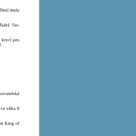
lení titulu
ějaký čas.
 krycí pes
!
hovatelská
 ve věku 8
on King of