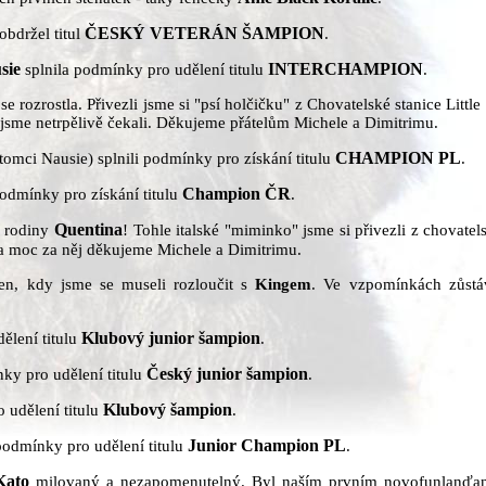
ČESKÝ VETERÁN ŠAMPION
obdržel titul
.
sie
INTERCHAMPION
splnila podmínky pro udělení titulu
.
rozrostla. Přivezli jsme si "psí holčičku" z Chovatelské stanice Little 
 jsme netrpělivě čekali. Děkujeme přátelům Michele a Dimitrimu.
CHAMPION PL
omci Nausie) splnili podmínky pro získání titulu
.
Champion ČR
podmínky pro získání titulu
.
Quentina
í rodiny
! Tohle italské "miminko" jsme si přivezli z chovatel
 moc za něj děkujeme Michele a Dimitrimu.
en, kdy jsme se museli rozloučit s
Kingem
. Ve vzpomínkách zůstá
Klubový junior šampion
ělení titulu
.
Český junior šampion
ky pro udělení titulu
.
Klubový šampion
 udělení titulu
.
Junior Champion PL
podmínky pro udělení titulu
.
Kato
milovaný a nezapomenutelný. Byl naším prvním novofunlanďan