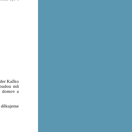
ender Kažko
 budou mít
ný domov a
děkujeme