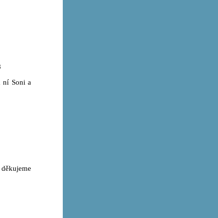
8
 ní Soni a
 děkujeme