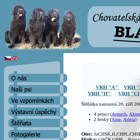
VRH "A"
VRH 
VRH "H"
VRH "C
Štěňátka narozená 20. září 2
4 pejsci (
Artusch
,
Akim
2 fenky (
Anie
,
Arleta
)
Otec:
JuCHSK,H,CHPL,CHSK 
Matka:
CHČR,CHPL Nausie 