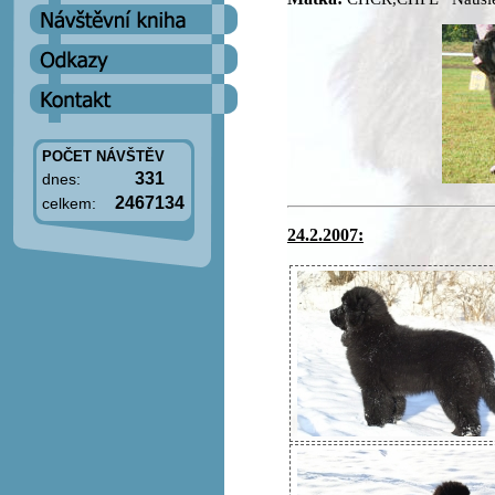
POČET NÁVŠTĚV
331
dnes:
2467134
celkem:
24.2.2007: