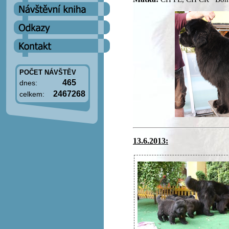
POČET NÁVŠTĚV
465
dnes:
2467268
celkem:
13.6.2013: