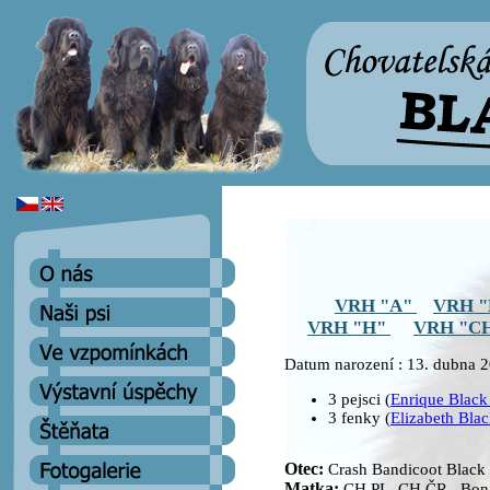
VRH "A"
VRH 
VRH "H"
VRH "C
Datum narození : 13. dubna 
3 pejsci (
Enrique Black
3 fenky (
Elizabeth Blac
Otec:
Crash Bandicoot Black 
Matka:
CH PL, CH ČR Bonie