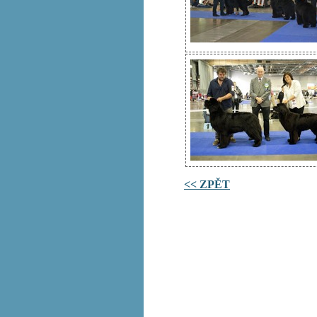
<< ZPĚT