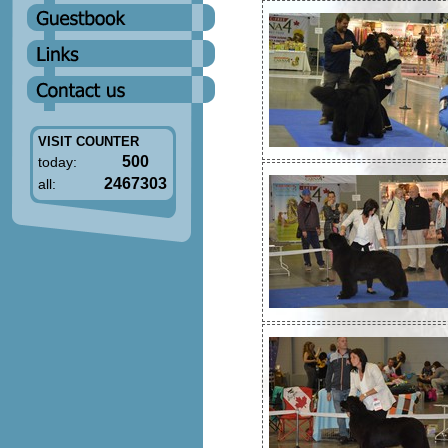
VISIT COUNTER
500
today:
2467303
all: