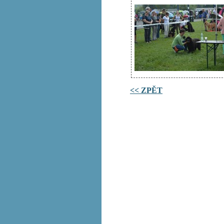
<< ZPĚT