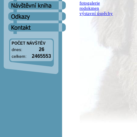
fotogalerie
rodokmen
výstavní úspěchy
POČET NÁVŠTĚV
26
dnes:
2465553
celkem: