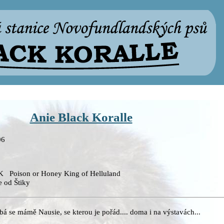
Anie Black Koralle
06
Poison or Honey King of Helluland
od Štiky
bá se mámě Nausie, se kterou je pořád.... doma i na výstavách...