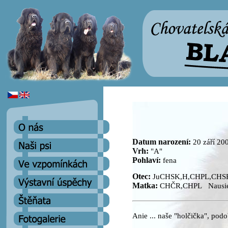
Datum narození:
20 září 20
Vrh:
"A"
Pohlaví:
fena
Otec:
JuCHSK,H,CHPL,CHSK 
Matka:
CHČR,CHPL Nausie 
Anie ... naše "holčička", podo